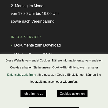
2. Montag im Monat
von 17:30 Uhr bis 19:00 Uhr
sowie nach Vereinbarung
INFO & SERVICE:
Dokumente zum Download
Häufige Fragen (FAQ)
Diese Website verwendet Cookies. Nähere Informationen zu verwendeten
Cookies erhalten Sie in unserer
Cookie-Richtlinie
sowie in unserer
Datenschutzerklärung
. Ihre gesetzen Cookie-Einstellungen können Sie
jederzeit anpassen oder widerrufen.
Impressum
Datenschutzerklärung
Ich stimme zu
Cookies ablehnen
Cookie-Richtlinie